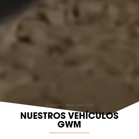
Autozen
>
Vehiculos GWM
NUESTROS VEHÍCULOS
GWM