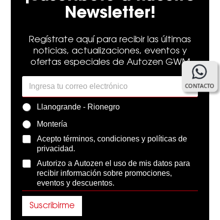
Newsletter!
Regístrate aquí para recibir las últimas
noticias, actualizaciones, eventos y
ofertas especiales de Autozen GWM
E
y
CONTACTO
m
T
a
é
Z
Llanogrande - Rionegro
i
r
o
l
m
Montería
n
*
i
a
n
T
Acepto
términos, condiciones y políticas de
*
o
é
privacidad
.
s
r
D
Autorizo a Autozen el uso de mis datos para
*
m
a
recibir información sobre promociones,
i
t
eventos y descuentos.
n
o
o
s
s
Suscribirme
p
y
e