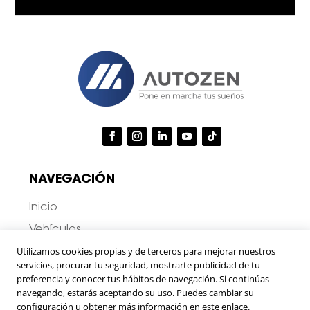
c
r
o
s
n
o
d
n
i
a
c
l
i
e
o
s
n
e
s
*
NAVEGACIÓN
Inicio
Vehículos
Utilizamos cookies propias y de terceros para mejorar nuestros
Novedades
servicios, procurar tu seguridad, mostrarte publicidad de tu
Contáctanos
preferencia y conocer tus hábitos de navegación. Si continúas
navegando, estarás aceptando su uso. Puedes cambiar su
Trabaja con nosotros
configuración u obtener más información en este enlace.