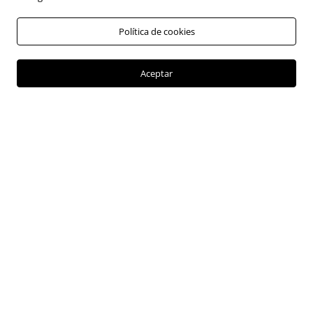
Programa de transparencia y ética empresarial
Términos y condiciones del uso del sitio web
Política de cookies
Política de tratamiento de datos personales
Aceptar
Política de tratamiento de cookies
Política de aviso de privacidad
Bases Legales
PQRSF
SAGRILAFT
VEHÍCULOS
Haval
Poer
Ora
Tank