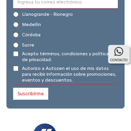
m
a
Z
Llanogrande - Rionegro
i
o
l
Medellín
n
*
a
Córdoba
*
Sucre
T
*
Acepto
términos, condiciones y políticas
é
p
de privacidad
.
CONTACTO
r
e
D
Autorizo a Autozen el uso de mis datos
m
r
a
para recibir información sobre promociones,
i
s
t
eventos y descuentos.
n
o
o
o
n
s
s
a
Suscribirme
p
y
l
e
c
e
r
o
s
s
n
T
o
d
é
n
i
r
a