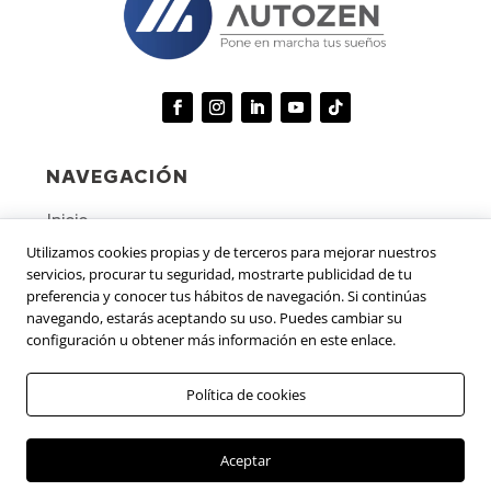
c
m
l
i
i
e
o
n
s
n
o
e
s
s
*
NAVEGACIÓN
Inicio
Utilizamos cookies propias y de terceros para mejorar nuestros
Vehículos
servicios, procurar tu seguridad, mostrarte publicidad de tu
Novedades
preferencia y conocer tus hábitos de navegación. Si continúas
navegando, estarás aceptando su uso. Puedes cambiar su
Contáctanos
configuración u obtener más información en este enlace.
Trabaja con nosotros
Programa de transparencia y ética empresarial
Política de cookies
Términos y condiciones del uso del sitio web
Aceptar
Política de tratamiento de datos personales