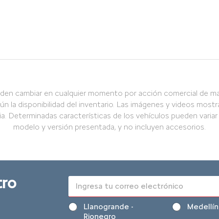
den cambiar en cualquier momento por acción comercial de ma
ún la disponibilidad del inventario. Las imágenes y videos mostr
ia. Determinadas características de los vehículos pueden variar
modelo y versión presentada, y no incluyen accesorios.
tro
E
m
a
Z
*
Llanogrande -
Medellín
i
o
p
Rionegro
l