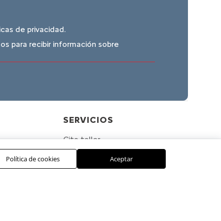
icas de privacidad
.
os para recibir información sobre
SERVICIOS
Cita taller
Paga tus facturas
Política de cookies
Aceptar
Asegura tu vehículo
Prueba de ruta
Planes financieros
Campañas de seguridad