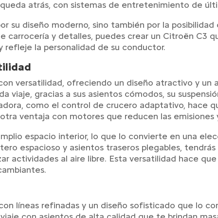
 queda atrás, con sistemas de entretenimiento de últ
or su diseño moderno, sino también por la posibilidad
 carrocería y detalles, puedes crear un Citroën C3 qu
 refleje la personalidad de su conductor.
tilidad
n versatilidad, ofreciendo un diseño atractivo y un am
da viaje, gracias a sus asientos cómodos, su suspensi
vadora, como el control de crucero adaptativo, hace 
es otra ventaja con motores que reducen las emisiones 
mplio espacio interior, lo que lo convierte en una elec
ero espacioso y asientos traseros plegables, tendrás l
ar actividades al aire libre. Esta versatilidad hace qu
cambiantes.
 con líneas refinadas y un diseño sofisticado que lo c
viaje con asientos de alta calidad que te brindan ma