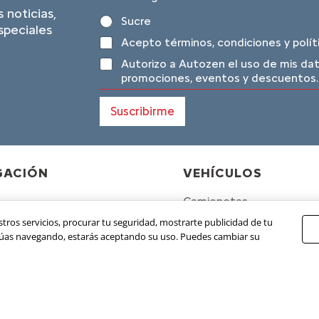
n
e
*
s noticias,
Sucre
a
r
speciales
*
s
T
Acepto
términos, condiciones y polít
o
é
D
n
Autorizo a Autozen el uso de mis dat
r
a
a
promociones, eventos y descuentos.
m
t
l
i
o
e
n
Suscribirme
s
s
o
p
T
s
e
é
y
r
r
c
s
m
GACIÓN
VEHÍCULOS
o
o
i
n
n
n
Camionetas
d
a
o
i
tros servicios, procurar tu seguridad, mostrarte publicidad de tu
os
l
s
c
SEDES
inúas navegando, estarás aceptando su uso. Puedes cambiar su
e
i
des
s
o
Nuestras sedes
tanos
n
e
 con nosotros
s
*
a de transparencia y