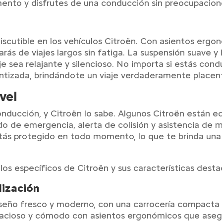
nto y disfrutes de una conducción sin preocupacion
e
scutible en los vehículos Citroën. Con asientos ergon
ás de viajes largos sin fatiga. La suspensión suave y 
e sea relajante y silencioso. No importa si estás cond
ntizada, brindándote un viaje verdaderamente placen
vel
onducción, y Citroën lo sabe. Algunos Citroën están e
 de emergencia, alerta de colisión y asistencia de m
tás protegido en todo momento, lo que te brinda una 
s específicos de Citroën y sus características desta
lización
seño fresco y moderno, con una carrocería compacta 
spacioso y cómodo con asientos ergonómicos que asegur