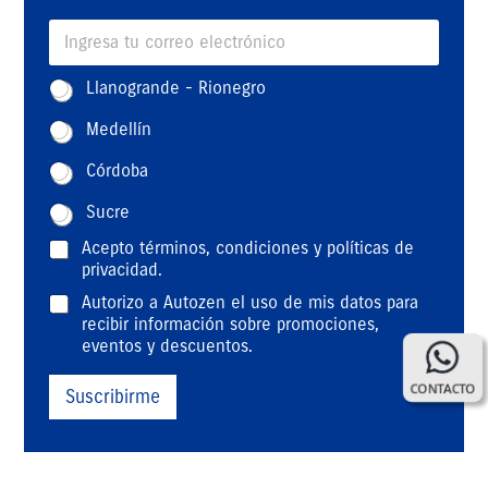
E
m
a
Z
*
Llanogrande - Rionegro
i
o
y
l
n
E
Medellín
*
a
m
*
a
Córdoba
i
l
Sucre
T
Acepto
términos, condiciones y políticas de
é
privacidad
.
r
D
Autorizo a Autozen el uso de mis datos para
m
a
recibir información sobre promociones,
i
t
eventos y descuentos.
n
o
o
s
CONTACTO
s
Suscribirme
p
y
e
c
r
o
s
n
o