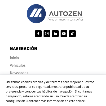
d
n
i
a
c
l
i
e
o
s
n
e
s
*
NAVEGACIÓN
Inicio
Vehículos
Novedades
Contáctanos
Utilizamos cookies propias y de terceros para mejorar nuestros
servicios, procurar tu seguridad, mostrarte publicidad de tu
Trabaja con nosotros
preferencia y conocer tus hábitos de navegación. Si continúas
Programa de transparencia y ética empresarial
navegando, estarás aceptando su uso. Puedes cambiar su
configuración u obtener más información en este enlace.
Términos y condiciones del uso del sitio web