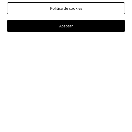
Política de tratamiento de datos personales
Política de cookies
Política de tratamiento de cookies
Política de privacidad
Aceptar
PQRSF
SAGRILAFT
VEHÍCULOS
Híbridos
Camionetas
SEDES
Nuestras sedes
SERVICIOS