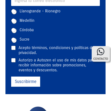
m
a
Z
Llanogrande - Rionegro
i
o
l
n
Medellín
*
a
*
Córdoba
Sucre
T
E
Acepto
términos, condiciones y políticas de
é
m
privacidad
.
r
a
CONTACTO
D
Autorizo a Autozen el uso de mis datos para
m
i
a
recibir información sobre promociones,
i
l
t
eventos y descuentos.
n
p
o
o
e
s
s
r
Suscribirme
p
y
s
e
c
o
r
o
n
s
n
a
o
d
l
n
i
e