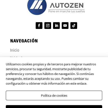
a
c
s
l
i
p
e
o
e
s
n
r
e
s
s
o
*
n
a
l
NAVEGACIÓN
e
s
Inicio
Vehículos
Utilizamos cookies propias y de terceros para mejorar nuestros
Novedades
servicios, procurar tu seguridad, mostrarte publicidad de tu
Contáctanos
preferencia y conocer tus hábitos de navegación. Si continúas
navegando, estarás aceptando su uso. Puedes cambiar su
Trabaja con nosotros
configuración u obtener más información en este enlace.
Programa de transparencia y ética empresarial
Política de cookies
Términos y condiciones del uso del sitio web
Política de tratamiento de datos personales