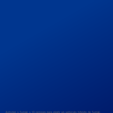
Autozen
>
Suzuki
>
10 razones para elegir un vehículo híbrido de Suzuki