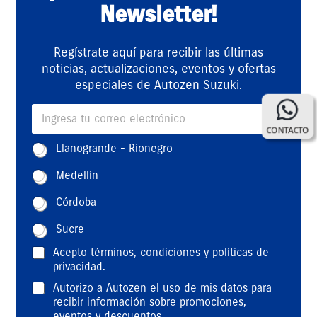
Newsletter!
Regístrate aquí para recibir las últimas
noticias, actualizaciones, eventos y ofertas
especiales de Autozen Suzuki.
E
m
CONTACTO
a
Z
Llanogrande - Rionegro
i
o
l
n
Medellín
*
a
*
Córdoba
Sucre
T
*
Acepto
términos, condiciones y políticas de
é
p
privacidad
.
r
e
D
Autorizo a Autozen el uso de mis datos para
m
r
a
recibir información sobre promociones,
i
s
t
eventos y descuentos.