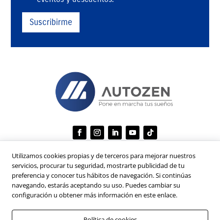
n
o
o
o
n
s
s
a
Suscribirme
p
y
l
e
c
e
r
o
s
s
n
*
o
d
n
i
a
c
l
i
e
o
s
n
e
s
*
Utilizamos cookies propias y de terceros para mejorar nuestros
NAVEGACIÓN
servicios, procurar tu seguridad, mostrarte publicidad de tu
preferencia y conocer tus hábitos de navegación. Si continúas
Inicio
navegando, estarás aceptando su uso. Puedes cambiar su
configuración u obtener más información en este enlace.
Vehículos
Novedades
Política de cookies